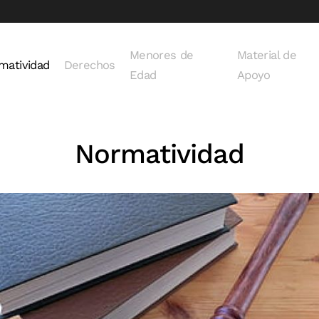
Menores de
Material de
matividad
Derechos
Edad
Apoyo
Normatividad