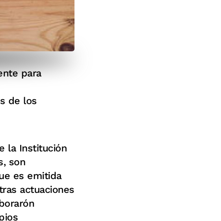
ente para
s de los
 la Institución
s, son
ue es emitida
tras actuaciones
aborarón
pios