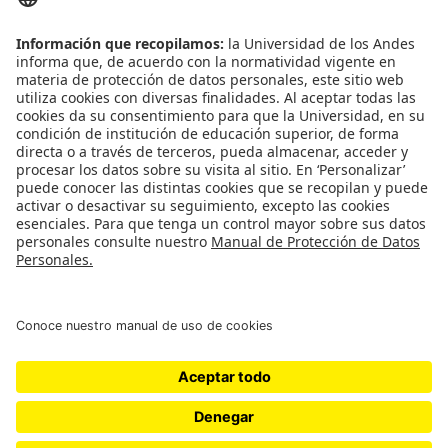
Correo:
habeasdata@uniandes.edu.co
Línea de atención:(
601)3394949ext.4818
Oficina correspondencia:
Cra1 Nº 18A-12 
Edificio Mario Laserna Piso 6 - 609 
Bogotá, Colombia
Universidad de los Andes | Vigilada Mineducación.
Reconocimiento como Universidad: Decreto 1297 del 30
de mayo de 1964. Reconocimiento personería jurídica:
Resolución 28 del 23 de febrero de 1949 MinJusticia.