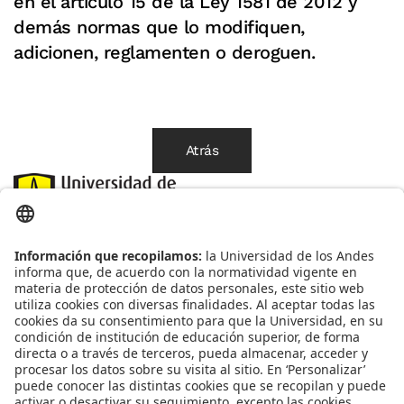
en el artículo 15 de la Ley 1581 de 2012 y
demás normas que lo modifiquen,
adicionen, reglamenten o deroguen.
Atrás
Correo:
habeasdata@uniandes.edu.co
Línea de atención:(
601)3394949ext.4818
Oficina correspondencia:
Cra1 Nº 18A-12 